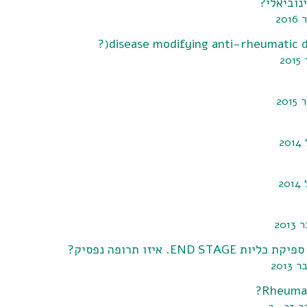
נוביאלי?
20
2
20
2
20
201
 איזו תרופה נפסיק?
201